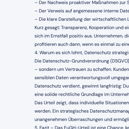
– Der Nachweis proaktiver Maßnahmen zur
– Der Verweis auf angemessene interne D
– Die klare Darstellung der wirtschaftlichen 
Kurz gesagt: Transparenz, Kooperation und e
sich im Ernstfall positiv aus. Unternehmen, di
profitieren auch dann, wenn es einmal zu ein
4. Warum es sich lohnt, Datenschutz strate
Die Datenschutz-Grundverordnung (DSGVO) 
– sondern um Vertrauen zu schaffen. Kunden, 
sensiblen Daten verantwortungsvoll umgega
Datenschutz verdient, gewinnt langfristig: D
eine solide rechtliche Grundlage im Unterne
Das Urteil zeigt, dass individuelle Situati
werden. Ein strategisches Datenschutzmanage
unangenehmen Überraschungen und ermöglic
5. Fazit – Das EuGH-Urteil ist eine Chance, ke