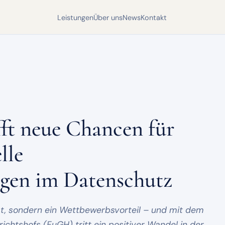
Leistungen
Über uns
News
Kontakt
ft neue Chancen für
lle
gen im Datenschutz
t, sondern ein Wettbewerbsvorteil – und mit dem
ichtshofs (EuGH) tritt ein positiver Wandel in der