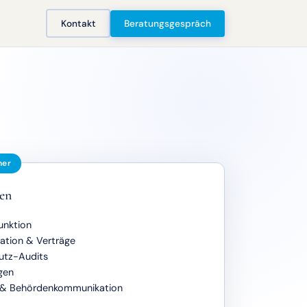
Kontakt
Beratungsgespräch
ner
en
unktion
ion & Verträge
utz-Audits
gen
 & Behördenkommunikation