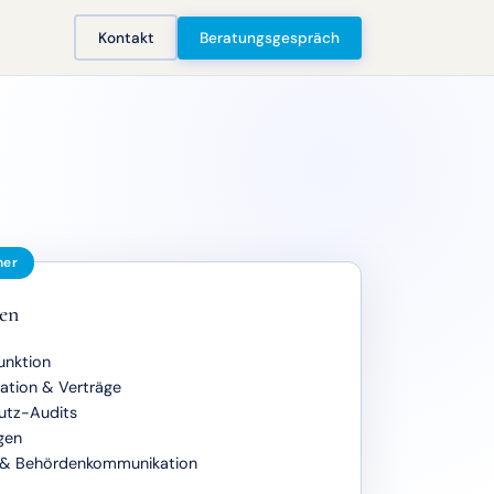
Kontakt
Beratungsgespräch
ner
en
unktion
ion & Verträge
utz-Audits
gen
 & Behördenkommunikation